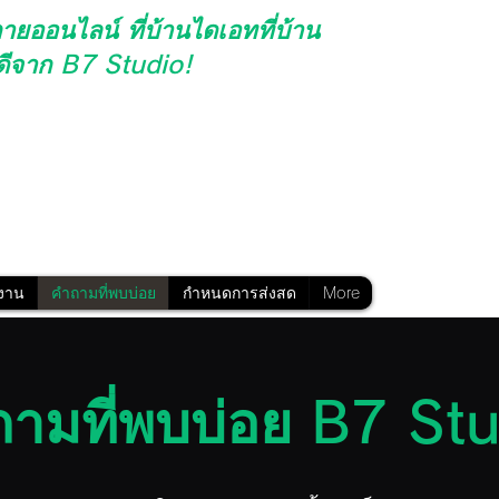
ายออนไลน์
ที่บ้านไดเอทที่บ้าน
พดีจาก B7 Studio!
 ขาสวย / หุ่นสวย / เทรนนิ่ง / ออกกำลังกายแบบแอโรบิค / ปรับปรุงรั
ารเผาผลาญไขมัน / การป้องกันโรคอ้วน / การดูแลป้องกันระยะยาว /
/
โมโมจิริเทรนนิ่ง
/
ZUMBA
/
โยคะ
/ เต้นฮูลา /
ออกกำลังกายป้องกัน
Hatsuki
/
Misae
Kawarai
/ TIHALU /
Sumiko Uruwashi
/
Yoshiko
งาน
คำถามที่พบบ่อย
กำหนดการส่งสด
More
ามที่พบบ่อย B7 St